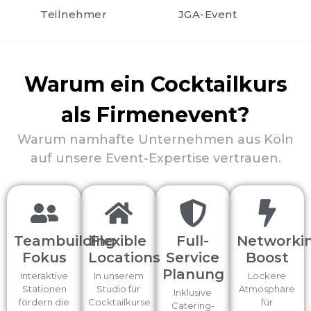
Teilnehmer
JGA-Event
Warum ein Cocktailkurs
als Firmenevent?
Warum namhafte Unternehmen aus Köln
auf unsere Event-Expertise vertrauen.
Teambuilding
Flexible
Full-
Networki
Fokus
Locations
Service
Boost
Planung
Interaktive
In unserem
Lockere
Stationen
Studio für
Atmosphäre
Inklusive
fördern die
Cocktailkurse
für
Catering-