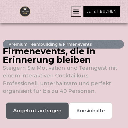
JETZT BUCHEN
Premium Teambuilding & Firmenevents
Firmenevents, die in
Erinnerung bleiben
Steigern Sie Motivation und Teamgeist mit
einem interaktiven Cocktailkurs.
Professionell, unterhaltsam und perfekt
organisiert für bis zu 40 Personen.
Angebot anfragen
Kursinhalte