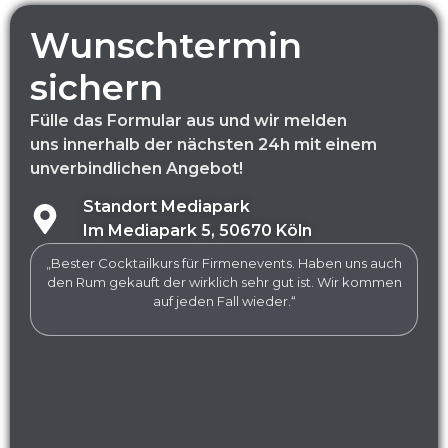
uns innerhalb der nächsten 24h mit einem
unverbindlichen Angebot!
Standort Mediapark
Im Mediapark 5, 50670 Köln
„Bester Cocktailkurs für Firmenevents. Haben uns auch
den Rum gekauft der wirklich sehr gut ist. Wir kommen
auf jeden Fall wieder.“
Unverb
anf