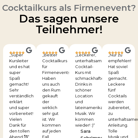
Cocktailkurs als Firmenevent?
Das sagen unsere
Teilnehmer!
„Super
„Bester
„Leckerer,
„Nur zu
Kursleiter
Cocktailkurs
unterhaltsamer
empfehlen!
und es hat
für
Cocktail-
Hat soviel
super
Firmenevents.
Kurs mit
Spaß
Spaß
Haben
schmackhaften
gemacht.
gemacht!
uns auch
Drinks in
Leckere
Sehr
den Rum
schöner
fünf
verständlich
gekauft
Location
Cocktails
erklärt
der
und
werden
und super
wirklich
lateinamerikanischer
zubereitet,
vorbereitet!
sehr gut
Musik. Wir
zu
Vielen
ist. Wir
kommen
unterhaltsame
Dank für
kommen
wieder! :)“
Anleitung.
Sara
den tollen
auf jeden
Tolle
Abend 🥰“
Fall
Musik und
Schrimper