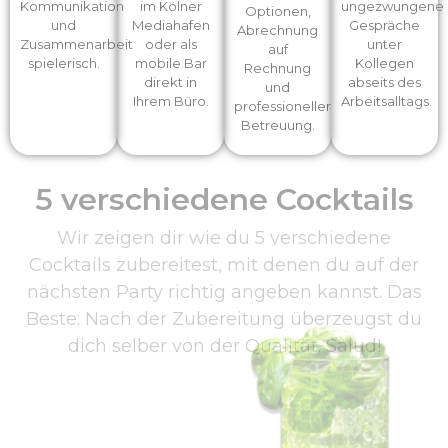
Kommunikation
im Kölner
ungezwungene
Optionen,
und
Mediahafen
Gespräche
Abrechnung
Zusammenarbeit
oder als
unter
auf
spielerisch.
mobile Bar
Kollegen
Rechnung
direkt in
abseits des
und
Ihrem Büro.
Arbeitsalltags.
professioneller
Betreuung.
5 verschiedene Cocktails
Wir zeigen dir wie du 5 verschiedene
Cocktails zubereitest, mit denen du auf der
nächsten Party richtig angeben kannst. Das
Beste: Nach der Zubereitung überzeugst du
dich selber von der Qualität. Salud!